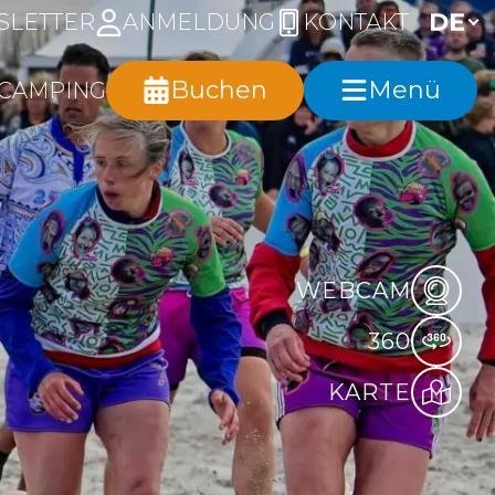
SLETTER
ANMELDUNG
KONTAKT
Buchen
Menü
CAMPING
WEBCAM
360
KARTE