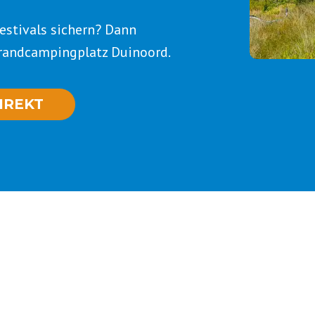
estivals sichern? Dann
Strandcampingplatz Duinoord.
IREKT